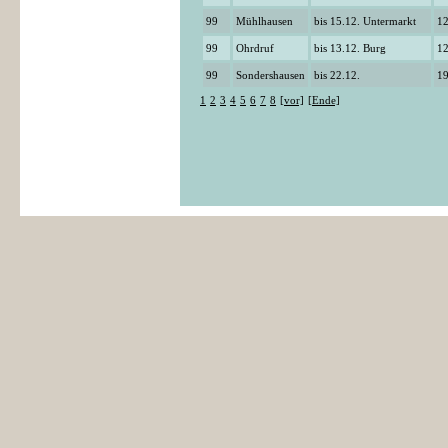
99
Mühlhausen
bis 15.12. Untermarkt
12
99
Ohrdruf
bis 13.12. Burg
12
99
Sondershausen
bis 22.12.
19
1
2
3
4
5
6
7
8
[vor]
[Ende]