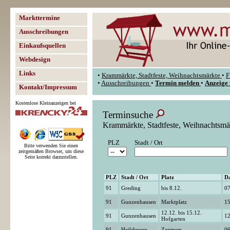
Markttermine
Ausschreibungen
Einkaufsquellen
Webdesign
Links
•
Krammärkte, Stadtfeste, Weihnachtsmärkte
•
F
•
Ausschreibungen
•
Termin melden
•
Anzeige 
Kontakt/Impressum
Kostenlose Kleinanzeigen bei
Terminsuche
Krammärkte, Stadtfeste, Weihnachtsmä
PLZ
Stadt / Ort
Bitte verwenden Sie einen
zeitgemäßen Browser, um diese
Seite korrekt darzustellen.
PLZ
Stadt / Ort
Platz
D
91
Greding
bis 8.12.
07
91
Gunzenhausen
Marktplatz
15
12.12. bis 15.12.
91
Gunzenhausen
12
Hofgarten
91
Heilsbronn
Zentrum
06