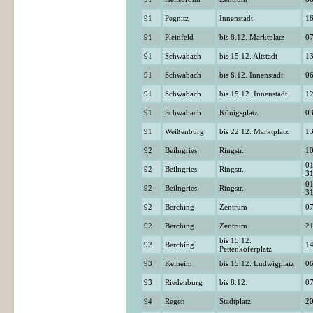
91
Pegnitz
Innenstadt
16
91
Pleinfeld
bis 8.12. Marktplatz
07
91
Schwabach
bis 15.12. Altstadt
13
91
Schwabach
bis 8.12. Innenstadt
06
91
Schwabach
bis 15.12. Innenstadt
12
91
Schwabach
Königsplatz
03
91
Weißenburg
bis 22.12. Marktplatz
13
92
Beilngries
Ringstr.
10
01
92
Beilngries
Ringstr.
31
01
92
Beilngries
Ringstr.
31
92
Berching
Zentrum
07
92
Berching
Zentrum
21
bis 15.12.
92
Berching
14
Pettenkoferplatz
93
Kelheim
bis 15.12. Ludwigplatz
06
93
Riedenburg
bis 8.12.
07
94
Regen
Stadtplatz
20