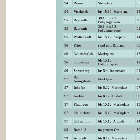
94
Regen
Stadtplatz
05
94
Viechtach
bis 15.12. Stadtplatz
14
30.1. bis 2.2.
95
Bayreuth
30
Fußgängerzone
30.1. bis 2.2.
95
Bayreuth
01
Fußgängerzone
95
Weißenstadt
bis 15.12. Kurpark
14
96
Küps
rund ums Rathaus
08
96
Neustadt/Cob.
Marktplatz
17
bis 15.12.
96
Sonneberg
12
Bahnhofsplatz
96
Sonneberg
bis 5.4. Innenstadt
04
Bad
97
Marktplatz
20
Königshofen
97
Iphofen
bis 8.12. Marktplatz
07
97
Karlstadt
bis 8.12. Altstadt
06
97
Kitzingen
bis 15.12. Marktplatz
13
97
Mellrichstadt
bis 15.12. Marktplatz
14
97
Ochsenfurt
bis 15.12. Altstadt
14
98
Römhild
im ganzen Ort
30
99
Arnstadt
bis 8.12. Marktplatz
07