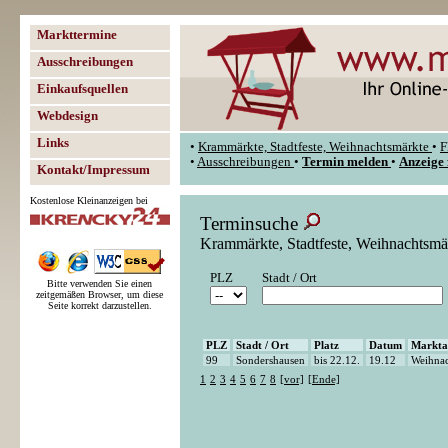
Markttermine
Ausschreibungen
Einkaufsquellen
Webdesign
Links
•
Krammärkte, Stadtfeste, Weihnachtsmärkte
•
F
•
Ausschreibungen
•
Termin melden
•
Anzeige 
Kontakt/Impressum
Kostenlose Kleinanzeigen bei
Terminsuche
Krammärkte, Stadtfeste, Weihnachtsmä
PLZ
Stadt / Ort
Bitte verwenden Sie einen
zeitgemäßen Browser, um diese
Seite korrekt darzustellen.
PLZ
Stadt / Ort
Platz
Datum
Markta
99
Sondershausen
bis 22.12.
19.12
Weihnac
1
2
3
4
5
6
7
8
[vor]
[Ende]