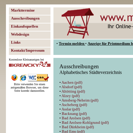
Markttermine
Ausschreibungen
Einkaufsquellen
Webdesign
Links
•
Termin melden
•
Anzeige für Printmedium b
Kontakt/Impressum
Kostenlose Kleinanzeigen bei
Ausschreibungen
Alphabetisches Städteverzeichnis
•
Aachen (pdf)
Bitte verwenden Sie einen
•
Alsdorf (pdf)
zeitgemäßen Browser, um diese
Seite korrekt darzustellen.
•
Altötting (pdf)
•
Alzey (pdf)
•
Arnsberg-Neheim (pdf)
•
Ascheberg (pdf)
•
Asslar (pdf)
•
Backnang (pdf)
•
Bad Arolsen (pdf)
•
Bad Arolsen-Kohlgrund (pdf)
•
Bad Dürkheim (pdf)
•
Bad Ems (pdf)