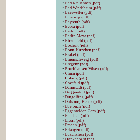
•
Bad Kreuznach (pdf)
•
Bad Windsheim (pdf)
•
Baesweiler (pdf)
•
Bamberg (pdf)
•
Bayreuth (pdf)
•
Bebra (pdf)
•
Berlin (pdf)
•
Berlin Alexa (pdf)
•
Birkenfeld (pdf)
•
Bocholt (pdf)
•
Bonn-Pützchen (pdf)
•
Brakel (pdf)
•
Braunschweig (pdf)
•
Bregenz (pdf)
•
Bruchhausen-Vilsen (pdf)
•
Cham (pdf)
•
Coburg (pdf)
•
Coesfeld (pdf)
•
Darmstadt (pdf)
•
Deggendorf (pdf)
•
Dingolfing (pdf)
•
Duisburg-Beeck (pdf)
•
Eberbach (pdf)
•
Eggenfelden-Gern (pdf)
•
Eisleben (pdf)
•
Eitorf (pdf)
•
Emden (pdf)
•
Erlangen (pdf)
•
Euskirchen (pdf)
•
Frankenberg (pdf)