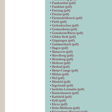
•
Frankenthal (pdf)
•
Frankfurt (pdf)
•
Freising (pdf)
•
Fritzlar (pdf)
•
Fürstenfeldbruck (pdf)
•
Fürth (pdf)
•
Geilenkirchen (pdf)
•
Germersheim (pdf)
•
Gernsheim/Rhein (pdf)
•
Gibber Kerb (pdf)
•
Göppingen (pdf)
•
Gummersbach (pdf)
•
Hagen (pdf)
•
Hannover (pdf)
•
Havelberg (pdf)
•
Heinsberg (pdf)
•
Herborn (pdf)
•
Herford (pdf)
•
Herne-Crange (pdf)
•
Hilden (pdf)
•
Hof (pdf)
•
Hünfeld (pdf)
•
Ingolstadt (pdf)
•
Iserlohn-Letmathe (pdf)
•
Kaiserslautern (pdf)
•
Karlsfeld (pdf)
•
Kehl (pdf)
•
Kleve (pdf)
•
Köln-Mülheim (pdf)
•
Königsberg (Bayern) (pdf)