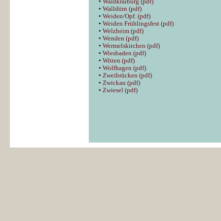
•
Waldkraiburg (pdf)
•
Walldürn (pdf)
•
Weiden/Opf. (pdf)
•
Weiden Frühlingsfest (pdf)
•
Welzheim (pdf)
•
Wenden (pdf)
•
Wermelskirchen (pdf)
•
Wiesbaden (pdf)
•
Witten (pdf)
•
Wolfhagen (pdf)
•
Zweibrücken (pdf)
•
Zwickau (pdf)
•
Zwiesel (pdf)