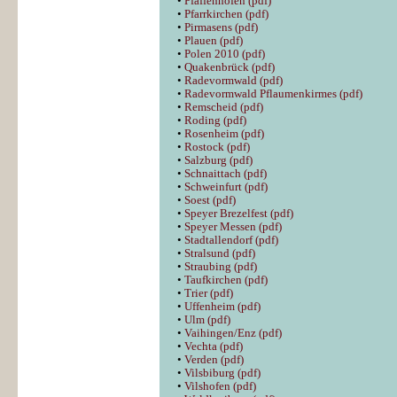
•
Pfaffenhofen (pdf)
•
Pfarrkirchen (pdf)
•
Pirmasens (pdf)
•
Plauen (pdf)
•
Polen 2010 (pdf)
•
Quakenbrück (pdf)
•
Radevormwald (pdf)
•
Radevormwald Pflaumenkirmes (pdf)
•
Remscheid (pdf)
•
Roding (pdf)
•
Rosenheim (pdf)
•
Rostock (pdf)
•
Salzburg (pdf)
•
Schnaittach (pdf)
•
Schweinfurt (pdf)
•
Soest (pdf)
•
Speyer Brezelfest (pdf)
•
Speyer Messen (pdf)
•
Stadtallendorf (pdf)
•
Stralsund (pdf)
•
Straubing (pdf)
•
Taufkirchen (pdf)
•
Trier (pdf)
•
Uffenheim (pdf)
•
Ulm (pdf)
•
Vaihingen/Enz (pdf)
•
Vechta (pdf)
•
Verden (pdf)
•
Vilsbiburg (pdf)
•
Vilshofen (pdf)